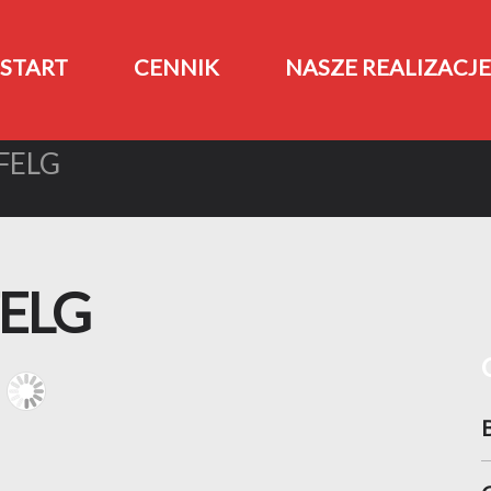
START
CENNIK
NASZE REALIZACJE
FELG
ELG